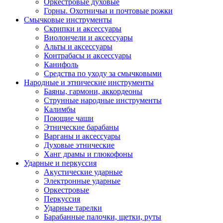
Оркестровые духовые
Горны. Охотничьи и почтовые рожки
Смычковые инструменты
Скрипки и аксессуары
Виолончели и аксессуары
Альты и аксессуары
Контрабасы и аксессуары
Канифоль
Средства по уходу за смычковыми
Народные и этнические инструменты
Баяны, гармони, аккордеоны
Струнные народные инструменты
Калимбы
Поющие чаши
Этнические барабаны
Варганы и аксессуары
Духовые этнические
Ханг драмы и глюкофоны
Ударные и перкуссия
Акустические ударные
Электронные ударные
Оркестровые
Перкуссия
Ударные тарелки
Барабанные палочки, щетки, руты