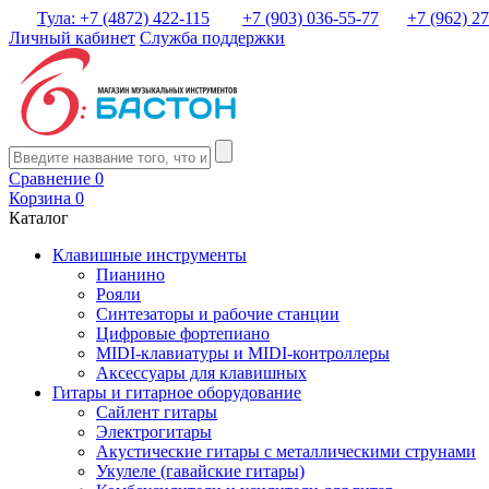
Тула: +7 (4872) 422-115
+7 (903) 036-55-77
+7 (962) 2
Личный кабинет
Служба поддержки
Сравнение
0
Корзина
0
Каталог
Клавишные инструменты
Пианино
Рояли
Синтезаторы и рабочие станции
Цифровые фортепиано
MIDI-клавиатуры и MIDI-контроллеры
Аксессуары для клавишных
Гитары и гитарное оборудование
Сайлент гитары
Электрогитары
Акустические гитары с металлическими струнами
Укулеле (гавайские гитары)