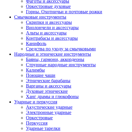
Фаготы и аксессуары
Оркестровые духовые
Горны. Охотничьи и почтовые рожки
Смычковые инструменты
Скрипки и аксессуары
Виолончели и аксессуары
Альты и аксессуары
Контрабасы и аксессуары
Канифоль
Средства по уходу за смычковыми
Народные и этнические инструменты
Баяны, гармони, аккордеоны
Струнные народные инструменты
Калимбы
Поющие чаши
Этнические барабаны
Варганы и аксессуары
Духовые этнические
Ханг драмы и глюкофоны
Ударные и перкуссия
Акустические ударные
Электронные ударные
Оркестровые
Перкуссия
Ударные тарелки