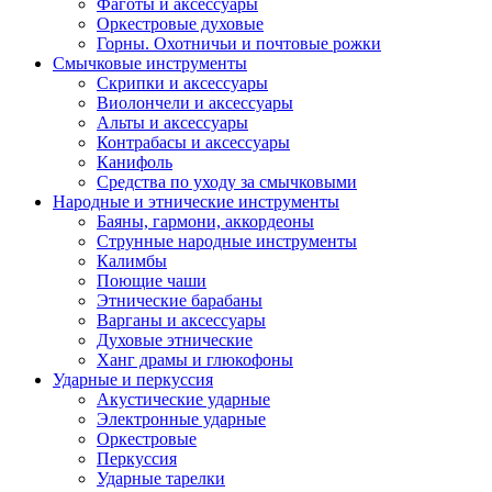
Фаготы и аксессуары
Оркестровые духовые
Горны. Охотничьи и почтовые рожки
Смычковые инструменты
Скрипки и аксессуары
Виолончели и аксессуары
Альты и аксессуары
Контрабасы и аксессуары
Канифоль
Средства по уходу за смычковыми
Народные и этнические инструменты
Баяны, гармони, аккордеоны
Струнные народные инструменты
Калимбы
Поющие чаши
Этнические барабаны
Варганы и аксессуары
Духовые этнические
Ханг драмы и глюкофоны
Ударные и перкуссия
Акустические ударные
Электронные ударные
Оркестровые
Перкуссия
Ударные тарелки