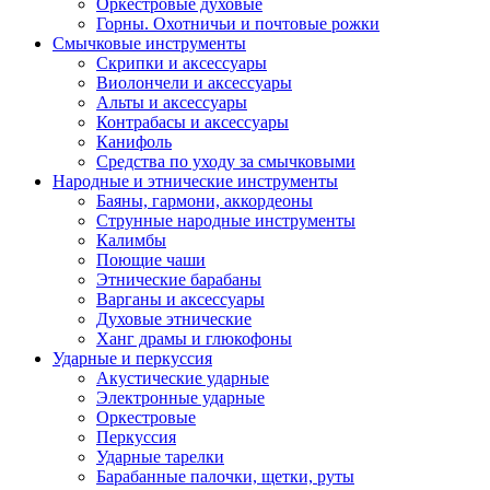
Оркестровые духовые
Горны. Охотничьи и почтовые рожки
Смычковые инструменты
Скрипки и аксессуары
Виолончели и аксессуары
Альты и аксессуары
Контрабасы и аксессуары
Канифоль
Средства по уходу за смычковыми
Народные и этнические инструменты
Баяны, гармони, аккордеоны
Струнные народные инструменты
Калимбы
Поющие чаши
Этнические барабаны
Варганы и аксессуары
Духовые этнические
Ханг драмы и глюкофоны
Ударные и перкуссия
Акустические ударные
Электронные ударные
Оркестровые
Перкуссия
Ударные тарелки
Барабанные палочки, щетки, руты