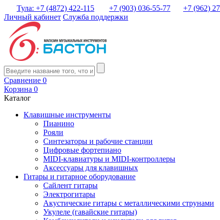
Тула: +7 (4872) 422-115
+7 (903) 036-55-77
+7 (962) 2
Личный кабинет
Служба поддержки
Сравнение
0
Корзина
0
Каталог
Клавишные инструменты
Пианино
Рояли
Синтезаторы и рабочие станции
Цифровые фортепиано
MIDI-клавиатуры и MIDI-контроллеры
Аксессуары для клавишных
Гитары и гитарное оборудование
Сайлент гитары
Электрогитары
Акустические гитары с металлическими струнами
Укулеле (гавайские гитары)