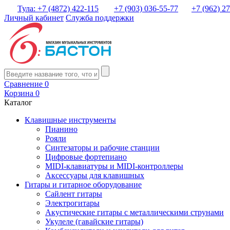
Тула: +7 (4872) 422-115
+7 (903) 036-55-77
+7 (962) 2
Личный кабинет
Служба поддержки
Сравнение
0
Корзина
0
Каталог
Клавишные инструменты
Пианино
Рояли
Синтезаторы и рабочие станции
Цифровые фортепиано
MIDI-клавиатуры и MIDI-контроллеры
Аксессуары для клавишных
Гитары и гитарное оборудование
Сайлент гитары
Электрогитары
Акустические гитары с металлическими струнами
Укулеле (гавайские гитары)