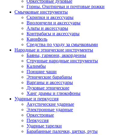
Оркестровые духовые
Горны. Охотничьи и почтовые рожки
Смычковые инструменты
Скрипки и аксессуары
Виолончели и аксессуары
Альты и аксессуары
Контрабасы и аксессуары
Канифоль
Средства по уходу за смычковыми
Народные и этнические инструменты
Баяны, гармони, аккордеоны
Струнные народные инструменты
Калимбы
Поющие чаши
Этнические барабаны
Варганы и аксессуары
Духовые этнические
Ханг драмы и глюкофоны
Ударные и перкуссия
Акустические ударные
Электронные ударные
Оркестровые
Перкуссия
Ударные тарелки
Барабанные палочки, щетки, руты