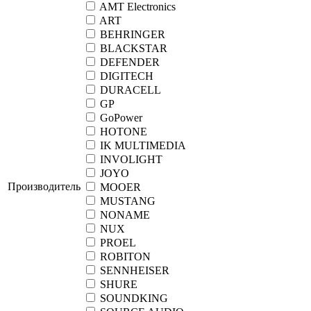
AMT Electronics
ART
BEHRINGER
BLACKSTAR
DEFENDER
DIGITECH
DURACELL
GP
GoPower
HOTONE
IK MULTIMEDIA
INVOLIGHT
JOYO
Производитель
MOOER
MUSTANG
NONAME
NUX
PROEL
ROBITON
SENNHEISER
SHURE
SOUNDKING