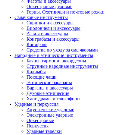
Фаготы и аксессуары
Оркестровые духовые
Горны. Охотничьи и почтовые рожки
Смычковые инструменты
Скрипки и аксессуары
Виолончели и аксессуары
Альты и аксессуары
Контрабасы и аксессуары
Канифоль
Средства по уходу за смычковыми
Народные и этнические инструменты
Баяны, гармони, аккордеоны
Струнные народные инструменты
Калимбы
Поющие чаши
Этнические барабаны
Варганы и аксессуары
Духовые этнические
Ханг драмы и глюкофоны
Ударные и перкуссия
Акустические ударные
Электронные ударные
Оркестровые
Перкуссия
Ударные тарелки