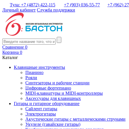
Тула: +7 (4872) 422-115
+7 (903) 036-55-77
+7 (962) 2
Личный кабинет
Служба поддержки
Сравнение
0
Корзина
0
Каталог
Клавишные инструменты
Пианино
Рояли
Синтезаторы и рабочие станции
Цифровые фортепиано
MIDI-клавиатуры и MIDI-контроллеры
Аксессуары для клавишных
Гитары и гитарное оборудование
Сайлент гитары
Электрогитары
Акустические гитары с металлическими струнами
Укулеле (гавайские гитары)