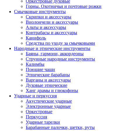
Оркестровые духовые
Горны. Охотничьи и почтовые рожки
Смычковые инструменты
Скрипки и аксессуары
Виолончели и аксессуары
Альты и аксессуары
Контрабасы и аксессуары
Канифоль
Средства по уходу за смычковыми
Народные и этнические инструменты
Баяны, гармони, аккордеоны
Струнные народные инструменты
Калимбы
Поющие чаши
Этнические барабаны
Варганы и аксессуары
Духовые этнические
Ханг драмы и глюкофоны
Ударные и перкуссия
Акустические ударные
Электронные ударные
Оркестровые
Перкуссия
Ударные тарелки
Барабанные палочки, щетки, руты