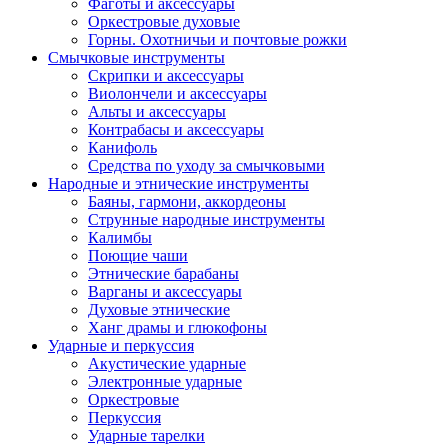
Фаготы и аксессуары
Оркестровые духовые
Горны. Охотничьи и почтовые рожки
Смычковые инструменты
Скрипки и аксессуары
Виолончели и аксессуары
Альты и аксессуары
Контрабасы и аксессуары
Канифоль
Средства по уходу за смычковыми
Народные и этнические инструменты
Баяны, гармони, аккордеоны
Струнные народные инструменты
Калимбы
Поющие чаши
Этнические барабаны
Варганы и аксессуары
Духовые этнические
Ханг драмы и глюкофоны
Ударные и перкуссия
Акустические ударные
Электронные ударные
Оркестровые
Перкуссия
Ударные тарелки