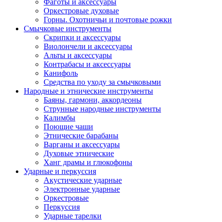
Фаготы и аксессуары
Оркестровые духовые
Горны. Охотничьи и почтовые рожки
Смычковые инструменты
Скрипки и аксессуары
Виолончели и аксессуары
Альты и аксессуары
Контрабасы и аксессуары
Канифоль
Средства по уходу за смычковыми
Народные и этнические инструменты
Баяны, гармони, аккордеоны
Струнные народные инструменты
Калимбы
Поющие чаши
Этнические барабаны
Варганы и аксессуары
Духовые этнические
Ханг драмы и глюкофоны
Ударные и перкуссия
Акустические ударные
Электронные ударные
Оркестровые
Перкуссия
Ударные тарелки