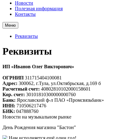
Новости
Полезная информация
Контакты
Меню
Реквизиты
Реквизиты
ИП «Иванов Олег Викторович»
ОГРНИП
311715404100081
Адрес:
300062, г.Тула, ул.Октябрьская, д.169 б
Расчетный счет:
40802810102000158601
Кор. счет:
30101810300000000760
Банк:
Ярославский ф-л ПАО «Промсвязьбанк»
ИНН:
710506217476
БИК:
047888760
Новости на музыкальном рынке
День Рождения магазина "Бастон"
Нам исполняется ещё один год!