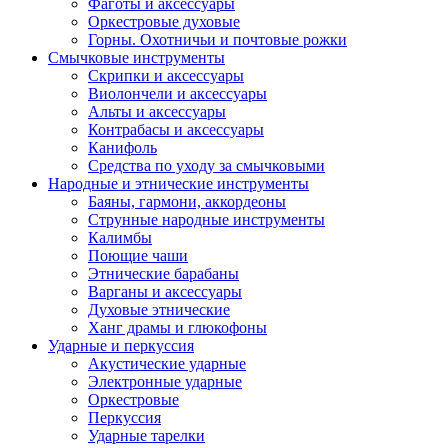
Фаготы и аксессуары
Оркестровые духовые
Горны. Охотничьи и почтовые рожки
Смычковые инструменты
Скрипки и аксессуары
Виолончели и аксессуары
Альты и аксессуары
Контрабасы и аксессуары
Канифоль
Средства по уходу за смычковыми
Народные и этнические инструменты
Баяны, гармони, аккордеоны
Струнные народные инструменты
Калимбы
Поющие чаши
Этнические барабаны
Варганы и аксессуары
Духовые этнические
Ханг драмы и глюкофоны
Ударные и перкуссия
Акустические ударные
Электронные ударные
Оркестровые
Перкуссия
Ударные тарелки