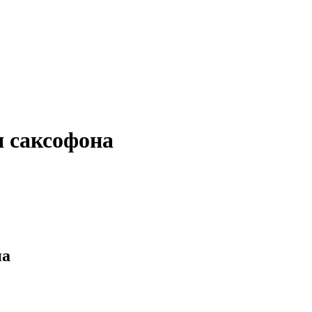
я саксофона
на