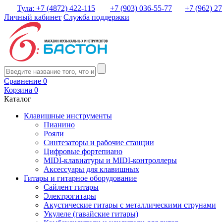
Тула: +7 (4872) 422-115
+7 (903) 036-55-77
+7 (962) 2
Личный кабинет
Служба поддержки
Сравнение
0
Корзина
0
Каталог
Клавишные инструменты
Пианино
Рояли
Синтезаторы и рабочие станции
Цифровые фортепиано
MIDI-клавиатуры и MIDI-контроллеры
Аксессуары для клавишных
Гитары и гитарное оборудование
Сайлент гитары
Электрогитары
Акустические гитары с металлическими струнами
Укулеле (гавайские гитары)