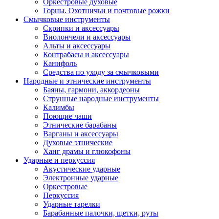
Оркестровые духовые
Горны. Охотничьи и почтовые рожки
Смычковые инструменты
Скрипки и аксессуары
Виолончели и аксессуары
Альты и аксессуары
Контрабасы и аксессуары
Канифоль
Средства по уходу за смычковыми
Народные и этнические инструменты
Баяны, гармони, аккордеоны
Струнные народные инструменты
Калимбы
Поющие чаши
Этнические барабаны
Варганы и аксессуары
Духовые этнические
Ханг драмы и глюкофоны
Ударные и перкуссия
Акустические ударные
Электронные ударные
Оркестровые
Перкуссия
Ударные тарелки
Барабанные палочки, щетки, руты