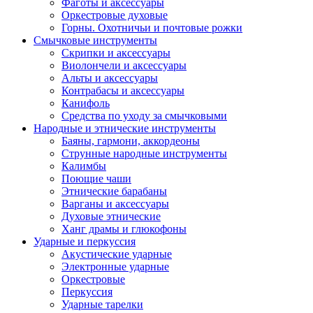
Фаготы и аксессуары
Оркестровые духовые
Горны. Охотничьи и почтовые рожки
Смычковые инструменты
Скрипки и аксессуары
Виолончели и аксессуары
Альты и аксессуары
Контрабасы и аксессуары
Канифоль
Средства по уходу за смычковыми
Народные и этнические инструменты
Баяны, гармони, аккордеоны
Струнные народные инструменты
Калимбы
Поющие чаши
Этнические барабаны
Варганы и аксессуары
Духовые этнические
Ханг драмы и глюкофоны
Ударные и перкуссия
Акустические ударные
Электронные ударные
Оркестровые
Перкуссия
Ударные тарелки