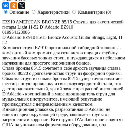
Описание
Характеристики
Комментарии (0)
EZ910 AMERICAN BRONZE 85/15 Струны для акустической
гитары Light 11-52 D`Addario EZ910
019954123086
D'Addario EZ910 85/15 Bronze Acoustic Guitar Strings, Light, 11-
52
Комплект струн EZ910 оригинальной гибридной толщины -
комфортный компромисс для гитаристов ищущих глубину
звучания басовых тонких струн, и нуждающихся в небольшом
натяжении для простого исполнения бендов.
Сплав бронзы 85/15 сочетает в себе яркость звучания сплава
бронзы 80/20 с долговечностью струн из фосфорной бронзы.
Обмотка струн из сплава бронзы 85/15 супер точно намотана
шестигранную проволоку из высокоуглеродистой стали, что
дает продолжительный, яркий звук с прекрасной интонацией.
D'Addario - крупнейший в мире производитель струн для
музыкальных инструментов, имеющий репутацию
производителя с непревзойденным качеством.
Инновационная упаковка, разработанная D'Addario, не
наносит вред окружающей среде, защищает струны от
загрязнения и коррозии. Все струны D'Addario производятся в
США на уникальном фирменном оборудовании, под