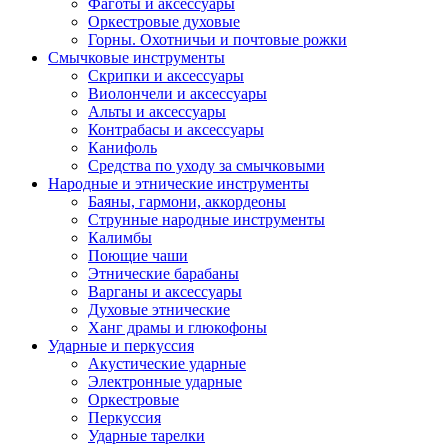
Фаготы и аксессуары
Оркестровые духовые
Горны. Охотничьи и почтовые рожки
Смычковые инструменты
Скрипки и аксессуары
Виолончели и аксессуары
Альты и аксессуары
Контрабасы и аксессуары
Канифоль
Средства по уходу за смычковыми
Народные и этнические инструменты
Баяны, гармони, аккордеоны
Струнные народные инструменты
Калимбы
Поющие чаши
Этнические барабаны
Варганы и аксессуары
Духовые этнические
Ханг драмы и глюкофоны
Ударные и перкуссия
Акустические ударные
Электронные ударные
Оркестровые
Перкуссия
Ударные тарелки