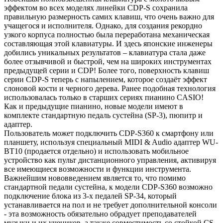
эффектом во всех моделях линейки CDP-S сохранила
правильную размерность самих клавиш, что очень важно для
учащегося и исполнителя. Однако, для создания рекордно
узкого корпуса полностью была переработана механическая
составляющая этой клавиатуры. И здесь японские инженеры
добились уникальных результатов – клавиатура стала даже
более отзывчивой и быстрой, чем на широких инструментах
предыдущей серии и CDP! Более того, поверхность клавиш
серии CDP-S теперь с напылением, которое создаёт эффект
слоновой кости и черного дерева. Ранее подобная технология
использовалась только в старших сериях пианино CASIO!
Как и предыдущие пианино, новые модели имеют в
комплекте стандартную педаль сустейна (SP-3), пюпитр и
адаптер.
Пользователь может подключить CDP-S360 к смартфону или
планшету, используя специальный MIDI & Audio адаптер WU-
BT10 (продается отдельно) и использовать мобильное
устройство как пульт дистанционного управления, активируя
все имеющиеся возможности и функции инструмента.
Важнейшим нововведением является то, что помимо
стандартной педали сустейна, к модели CDP-S360 возможно
подключение блока из 3-х педалей SP-34, который
устанавливается на пол и не требует дополнительной консоли
- эта возможность обязательно обрадует преподавателей
музыки и их учеников, а также совместимость со стойкой CS-