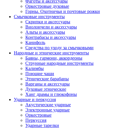
Фаготы и аксессуары
Оркестровые духовые
Горны. Охотничьи и почтовые рожки
Смычковые инструменты
Скрипки и аксессуары
Виолончели и аксессуары
Альты и аксессуары
Контрабасы и аксессуары
Канифоль
Средства по уходу за смычковыми
Народные и этнические инструменты
Баяны, гармони, аккордеоны
Струнные народные инструменты
Калимбы
Поющие чаши
Этнические барабаны
Варганы и аксессуары
Духовые этнические
Ханг драмы и глюкофоны
Ударные и перкуссия
Акустические ударные
Электронные ударные
Оркестровые
Перкуссия
Ударные тарелки