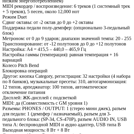
низким энергопотреблением)
MIDI рекордер / воспроизведение: 6 треков (1 системный трек
+ 5 треков), 5 песен, около 12,000 нот
Режим Duet
Сдвиг октавы: от -2 октав до 0 до +2 октавы
Поддержка педали полу-демпфер: (опционально 3-педальный
блок)
Метроном: от 0 до 9 ударов; диапазон значений темпа: 20 - 255
Транспонирование: от -12 полутонов до 0 до +12 полутонов
Настройка: A4 = 415,5 – 440,0 – 465,9 Гц
Настройка гаммы (темперация): равная темперация + 16
вариаций
Колесо Pitch Bend
Блокировка операций
Другое: кнопка Category, регистрация: 32 настройки (4 набора
по 8 банков), музыкальные пресеты: 310, автогармонизация:
12 типов, арпеджиатор: 100 типов, автоматическое
отключение питания
Дисплей: ЖК-дисплей с подсветкой
MIDI: да (Совместимость с GM уровня 1)
Разъемы: PHONES / OUTPUT: 1 (стерео мини джек), разъем
для педали: 1 (демпфер / назначаемый), разъем для 3-
педального блока: (SP-34, CS-470P), разъем AUDIO IN, USB
типа A: беспроводной MIDI и аудио адаптер, USB типа B
Выходная мощность: 8 Вт + 8 Вт