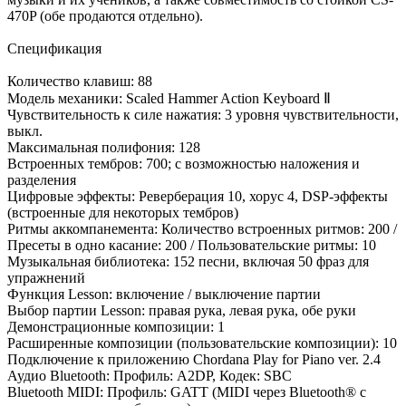
470P (обе продаются отдельно).
Спецификация
Количество клавиш: 88
Модель механики: Scaled Hammer Action Keyboard Ⅱ
Чувствительность к силе нажатия: 3 уровня чувствительности,
выкл.
Максимальная полифония: 128
Встроенных тембров: 700; с возможностью наложения и
разделения
Цифровые эффекты: Реверберация 10, хорус 4, DSP-эффекты
(встроенные для некоторых тембров)
Ритмы аккомпанемента: Количество встроенных ритмов: 200 /
Пресеты в одно касание: 200 / Пользовательские ритмы: 10
Музыкальная библиотека: 152 песни, включая 50 фраз для
упражнений
Функция Lesson: включение / выключение партии
Выбор партии Lesson: правая рука, левая рука, обе руки
Демонстрационные композиции: 1
Расширенные композиции (пользовательские композиции): 10
Подключение к приложению Chordana Play for Piano ver. 2.4
Аудио Bluetooth: Профиль: A2DP, Кодек: SBC
Bluetooth MIDI: Профиль: GATT (MIDI через Bluetooth® с