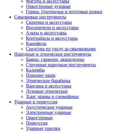
Фаготы и аксессуары
Оркестровые духовые
Горны. Охотничьи и почтовые рожки
Смычковые инструменты
Скрипки и аксессуары
Виолончели и аксессуары
Альты и аксессуары
Контрабасы и аксессуары
Канифоль
Средства по уходу за смычковыми
Народные и этнические инструменты
Баяны, гармони, аккордеоны
Струнные народные инструменты
Калимбы
Поющие чаши
Этнические барабаны
Варганы и аксессуары
Духовые этнические
Ханг драмы и глюкофоны
Ударные и перкуссия
Акустические ударные
Электронные ударные
Оркестровые
Перкуссия
Ударные тарелки