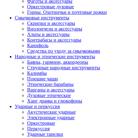
Фаготы и аксессуары
Оркестровые духовые
Горны. Охотничьи и почтовые рожки
Смычковые инструменты
Скрипки и аксессуары
Виолончели и аксессуары
Альты и аксессуары
Контрабасы и аксессуары
Канифоль
Средства по уходу за смычковыми
Народные и этнические инструменты
Баяны, гармони, аккордеоны
Струнные народные инструменты
Калимбы
Поющие чаши
Этнические барабаны
Варганы и аксессуары
Духовые этнические
Ханг драмы и глюкофоны
Ударные и перкуссия
Акустические ударные
Электронные ударные
Оркестровые
Перкуссия
Ударные тарелки