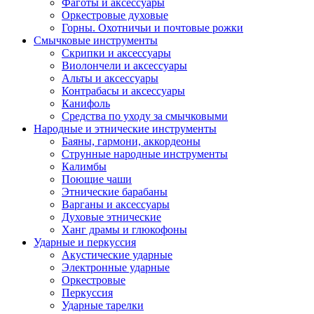
Фаготы и аксессуары
Оркестровые духовые
Горны. Охотничьи и почтовые рожки
Смычковые инструменты
Скрипки и аксессуары
Виолончели и аксессуары
Альты и аксессуары
Контрабасы и аксессуары
Канифоль
Средства по уходу за смычковыми
Народные и этнические инструменты
Баяны, гармони, аккордеоны
Струнные народные инструменты
Калимбы
Поющие чаши
Этнические барабаны
Варганы и аксессуары
Духовые этнические
Ханг драмы и глюкофоны
Ударные и перкуссия
Акустические ударные
Электронные ударные
Оркестровые
Перкуссия
Ударные тарелки