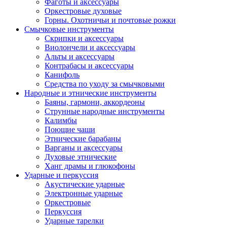
Фаготы и аксессуары
Оркестровые духовые
Горны. Охотничьи и почтовые рожки
Смычковые инструменты
Скрипки и аксессуары
Виолончели и аксессуары
Альты и аксессуары
Контрабасы и аксессуары
Канифоль
Средства по уходу за смычковыми
Народные и этнические инструменты
Баяны, гармони, аккордеоны
Струнные народные инструменты
Калимбы
Поющие чаши
Этнические барабаны
Варганы и аксессуары
Духовые этнические
Ханг драмы и глюкофоны
Ударные и перкуссия
Акустические ударные
Электронные ударные
Оркестровые
Перкуссия
Ударные тарелки