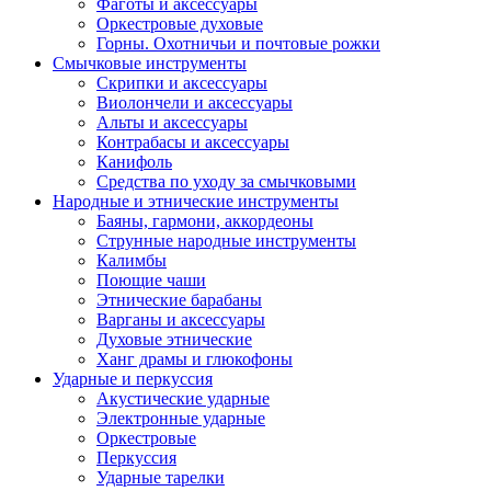
Фаготы и аксессуары
Оркестровые духовые
Горны. Охотничьи и почтовые рожки
Смычковые инструменты
Скрипки и аксессуары
Виолончели и аксессуары
Альты и аксессуары
Контрабасы и аксессуары
Канифоль
Средства по уходу за смычковыми
Народные и этнические инструменты
Баяны, гармони, аккордеоны
Струнные народные инструменты
Калимбы
Поющие чаши
Этнические барабаны
Варганы и аксессуары
Духовые этнические
Ханг драмы и глюкофоны
Ударные и перкуссия
Акустические ударные
Электронные ударные
Оркестровые
Перкуссия
Ударные тарелки