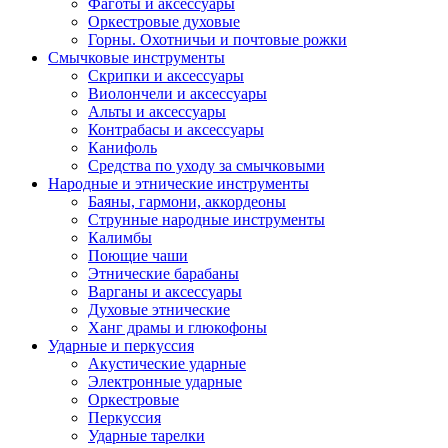
Фаготы и аксессуары
Оркестровые духовые
Горны. Охотничьи и почтовые рожки
Смычковые инструменты
Скрипки и аксессуары
Виолончели и аксессуары
Альты и аксессуары
Контрабасы и аксессуары
Канифоль
Средства по уходу за смычковыми
Народные и этнические инструменты
Баяны, гармони, аккордеоны
Струнные народные инструменты
Калимбы
Поющие чаши
Этнические барабаны
Варганы и аксессуары
Духовые этнические
Ханг драмы и глюкофоны
Ударные и перкуссия
Акустические ударные
Электронные ударные
Оркестровые
Перкуссия
Ударные тарелки