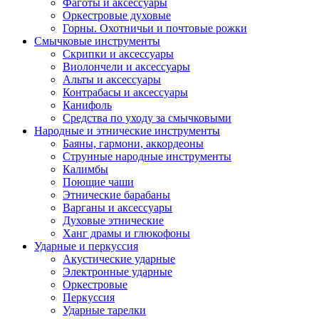
Фаготы и аксессуары
Оркестровые духовые
Горны. Охотничьи и почтовые рожки
Смычковые инструменты
Скрипки и аксессуары
Виолончели и аксессуары
Альты и аксессуары
Контрабасы и аксессуары
Канифоль
Средства по уходу за смычковыми
Народные и этнические инструменты
Баяны, гармони, аккордеоны
Струнные народные инструменты
Калимбы
Поющие чаши
Этнические барабаны
Варганы и аксессуары
Духовые этнические
Ханг драмы и глюкофоны
Ударные и перкуссия
Акустические ударные
Электронные ударные
Оркестровые
Перкуссия
Ударные тарелки