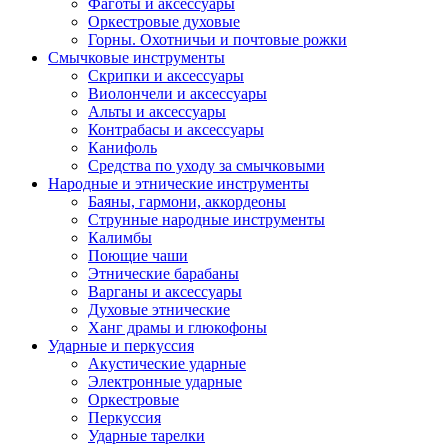
Фаготы и аксессуары
Оркестровые духовые
Горны. Охотничьи и почтовые рожки
Смычковые инструменты
Скрипки и аксессуары
Виолончели и аксессуары
Альты и аксессуары
Контрабасы и аксессуары
Канифоль
Средства по уходу за смычковыми
Народные и этнические инструменты
Баяны, гармони, аккордеоны
Струнные народные инструменты
Калимбы
Поющие чаши
Этнические барабаны
Варганы и аксессуары
Духовые этнические
Ханг драмы и глюкофоны
Ударные и перкуссия
Акустические ударные
Электронные ударные
Оркестровые
Перкуссия
Ударные тарелки