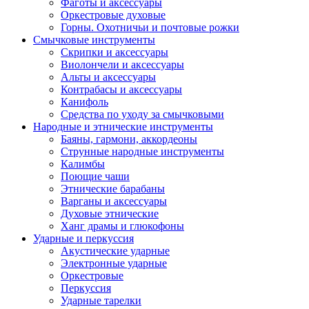
Фаготы и аксессуары
Оркестровые духовые
Горны. Охотничьи и почтовые рожки
Смычковые инструменты
Скрипки и аксессуары
Виолончели и аксессуары
Альты и аксессуары
Контрабасы и аксессуары
Канифоль
Средства по уходу за смычковыми
Народные и этнические инструменты
Баяны, гармони, аккордеоны
Струнные народные инструменты
Калимбы
Поющие чаши
Этнические барабаны
Варганы и аксессуары
Духовые этнические
Ханг драмы и глюкофоны
Ударные и перкуссия
Акустические ударные
Электронные ударные
Оркестровые
Перкуссия
Ударные тарелки