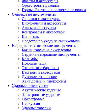
Фаготы и аксессуары
Оркестровые духовые
Горны. Охотничьи и почтовые рожки
Смычковые инструменты
Скрипки и аксессуары
Виолончели и аксессуары
Альты и аксессуары
Контрабасы и аксессуары
Канифоль
Средства по уходу за смычковыми
Народные и этнические инструменты
Баяны, гармони, аккордеоны
Струнные народные инструменты
Калимбы
Поющие чаши
Этнические барабаны
Варганы и аксессуары
Духовые этнические
Ханг драмы и глюкофоны
Ударные и перкуссия
Акустические ударные
Электронные ударные
Оркестровые
Перкуссия
Ударные тарелки