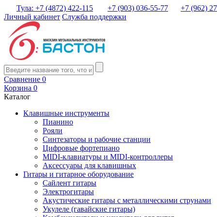
Тула: +7 (4872) 422-115
+7 (903) 036-55-77
+7 (962) 2
Личный кабинет
Служба поддержки
Сравнение
0
Корзина
0
Каталог
Клавишные инструменты
Пианино
Рояли
Синтезаторы и рабочие станции
Цифровые фортепиано
MIDI-клавиатуры и MIDI-контроллеры
Аксессуары для клавишных
Гитары и гитарное оборудование
Сайлент гитары
Электрогитары
Акустические гитары с металлическими струнами
Укулеле (гавайские гитары)