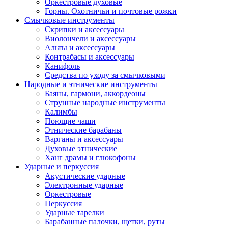
Оркестровые духовые
Горны. Охотничьи и почтовые рожки
Смычковые инструменты
Скрипки и аксессуары
Виолончели и аксессуары
Альты и аксессуары
Контрабасы и аксессуары
Канифоль
Средства по уходу за смычковыми
Народные и этнические инструменты
Баяны, гармони, аккордеоны
Струнные народные инструменты
Калимбы
Поющие чаши
Этнические барабаны
Варганы и аксессуары
Духовые этнические
Ханг драмы и глюкофоны
Ударные и перкуссия
Акустические ударные
Электронные ударные
Оркестровые
Перкуссия
Ударные тарелки
Барабанные палочки, щетки, руты