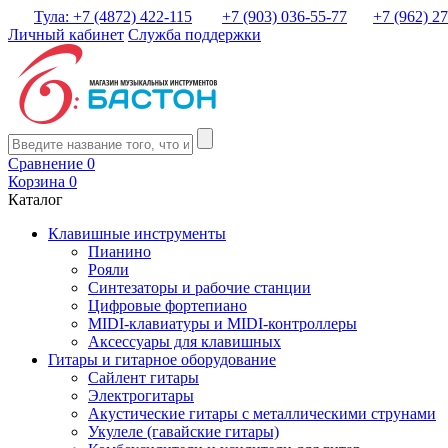
Тула: +7 (4872) 422-115
+7 (903) 036-55-77
+7 (962) 2
Личный кабинет
Служба поддержки
Сравнение
0
Корзина
0
Каталог
Клавишные инструменты
Пианино
Рояли
Синтезаторы и рабочие станции
Цифровые фортепиано
MIDI-клавиатуры и MIDI-контроллеры
Аксессуары для клавишных
Гитары и гитарное оборудование
Сайлент гитары
Электрогитары
Акустические гитары с металлическими струнами
Укулеле (гавайские гитары)