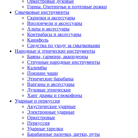
Оркестровые духовые
Горны. Охотничьи и почтовые рожки
Смычковые инструменты
Скрипки и аксессуары
Виолончели и аксессуары
Альты и аксессуары
Контрабасы и аксессуары
Канифоль
Средства по уходу за смычковыми
Народные и этнические инструменты
Баяны, гармони, аккордеоны
Струнные народные инструменты
Калимбы
Поющие чаши
Этнические барабаны
Варганы и аксессуары
Духовые этнические
Ханг драмы и глюкофоны
Ударные и перкуссия
Акустические ударные
Электронные ударные
Оркестровые
Перкуссия
Ударные тарелки
Барабанные палочки, щетки, руты