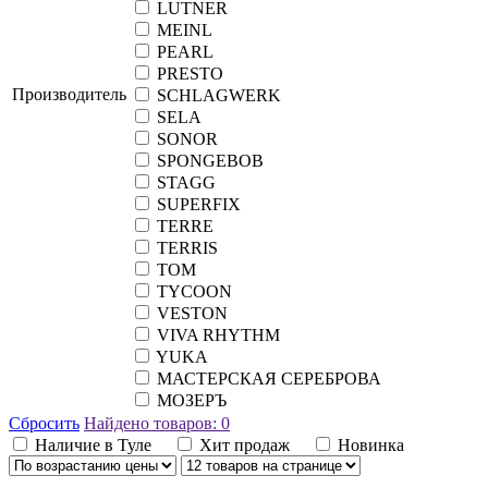
LUTNER
MEINL
PEARL
PRESTO
Производитель
SCHLAGWERK
SELA
SONOR
SPONGEBOB
STAGG
SUPERFIX
TERRE
TERRIS
TOM
TYCOON
VESTON
VIVA RHYTHM
YUKA
МАСТЕРСКАЯ СЕРЕБРОВА
МОЗЕРЪ
Сбросить
Найдено товаров:
0
Наличие в Туле
Хит продаж
Новинка